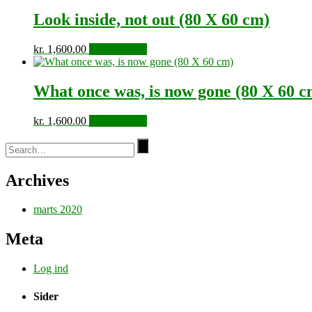
Look inside, not out (80 X 60 cm)
kr.
1,600.00
Tilføj til kurv
What once was, is now gone (80 X 60 c
kr.
1,600.00
Tilføj til kurv
Archives
marts 2020
Meta
Log ind
Sider