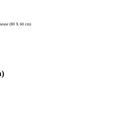
isease (80 X 60 cm)
m)