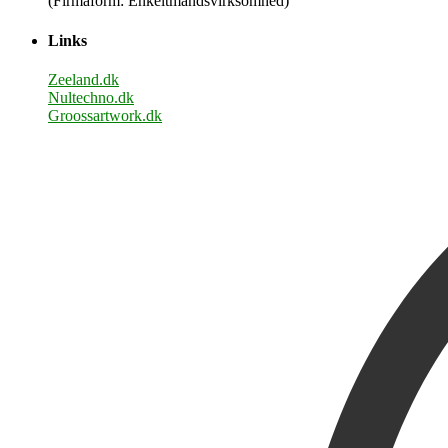
(Firmaform: Enkeltmandsvirksomhed)
Links
Zeeland.dk
Nultechno.dk
Groossartwork.dk