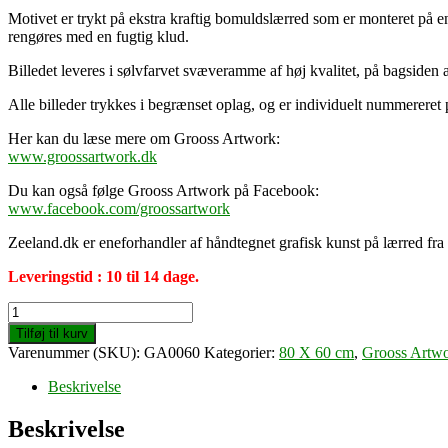
Motivet er trykt på ekstra kraftig bomuldslærred som er monteret på e
rengøres med en fugtig klud.
Billedet leveres i sølvfarvet svæveramme af høj kvalitet, på bagsid
Alle billeder trykkes i begrænset oplag, og er individuelt nummereret
Her kan du læse mere om Grooss Artwork:
www.groossartwork.dk
Du kan også følge Grooss Artwork på Facebook:
www.facebook.com/groossartwork
Zeeland.dk er eneforhandler af håndtegnet grafisk kunst på lærred fr
Leveringstid : 10 til 14 dage.
We
are
Tilføj til kurv
not
Varenummer (SKU):
GA0060
Kategorier:
80 X 60 cm
,
Grooss Artw
a
disease
Beskrivelse
(80
X
Beskrivelse
60