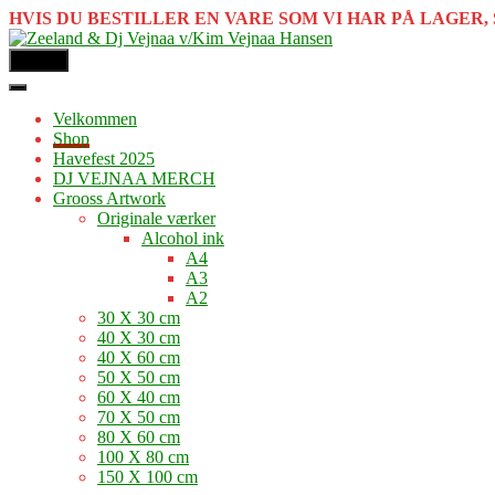
HVIS DU BESTILLER EN VARE SOM VI HAR PÅ LAGER, 
MENU
Velkommen
Shop
Havefest 2025
DJ VEJNAA MERCH
Grooss Artwork
Originale værker
Alcohol ink
A4
A3
A2
30 X 30 cm
40 X 30 cm
40 X 60 cm
50 X 50 cm
60 X 40 cm
70 X 50 cm
80 X 60 cm
100 X 80 cm
150 X 100 cm