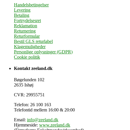
Handelsbetingelser
Levering
Betaling
Fortrydelsesret
Reklamation
Returnering
Returformular
Bestil GLS returlabel
Klagemuligheder
Personlige oplysninger (GDPR)
Cookie politik
Kontakt zeeland.dk
Bøgelunden 102
2635 Ishøj
CVR: 29955751
Telefon: 26 100 163
Telefontid mellem 16:00 & 20:00
Email:
info@zeeland.dk
Hjemmeside:
www.zeeland.dk