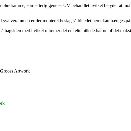
n blindramme, som efterfølgene er UV behandlet hvilket betyder at motiv
en af svæverammen er der monteret beslag så billedet nemt kan hænges 
 på bagsiden med hvilket nummer det enkelte billede har ud af det maksi
a Grooss Artwork
ork