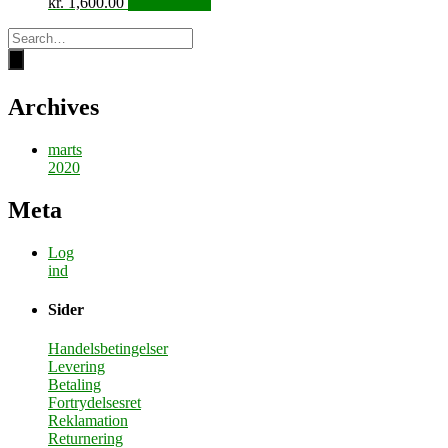
kr.
1,600.00
Tilføj til kurv
Archives
marts
2020
Meta
Log
ind
Sider
Handelsbetingelser
Levering
Betaling
Fortrydelsesret
Reklamation
Returnering