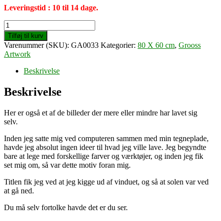
Leveringstid : 10 til 14 dage.
New
sunset
Tilføj til kurv
(80
Varenummer (SKU):
GA0033
Kategorier:
80 X 60 cm
,
Grooss
X
Artwork
60
cm)
Beskrivelse
antal
Beskrivelse
Her er også et af de billeder der mere eller mindre har lavet sig
selv.
Inden jeg satte mig ved computeren sammen med min tegneplade,
havde jeg absolut ingen ideer til hvad jeg ville lave. Jeg begyndte
bare at lege med forskellige farver og værktøjer, og inden jeg fik
set mig om, så var dette motiv foran mig.
Titlen fik jeg ved at jeg kigge ud af vinduet, og så at solen var ved
at gå ned.
Du må selv fortolke havde det er du ser.