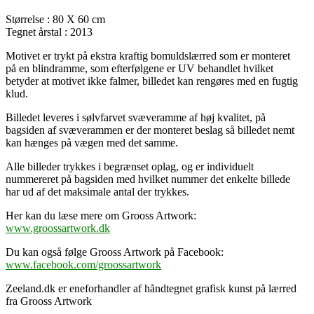
Størrelse : 80 X 60 cm
Tegnet årstal : 2013
Motivet er trykt på ekstra kraftig bomuldslærred som er monteret
på en blindramme, som efterfølgene er UV behandlet hvilket
betyder at motivet ikke falmer, billedet kan rengøres med en fugtig
klud.
Billedet leveres i sølvfarvet svæveramme af høj kvalitet, på
bagsiden af svæverammen er der monteret beslag så billedet nemt
kan hænges på vægen med det samme.
Alle billeder trykkes i begrænset oplag, og er individuelt
nummereret på bagsiden med hvilket nummer det enkelte billede
har ud af det maksimale antal der trykkes.
Her kan du læse mere om Grooss Artwork:
www.groossartwork.dk
Du kan også følge Grooss Artwork på Facebook:
www.facebook.com/groossartwork
Zeeland.dk er eneforhandler af håndtegnet grafisk kunst på lærred
fra Grooss Artwork