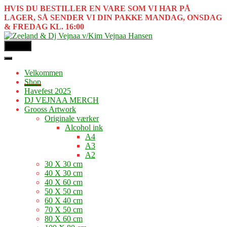
HVIS DU BESTILLER EN VARE SOM VI HAR PÅ
LAGER, SÅ SENDER VI DIN PAKKE MANDAG, ONSDAG
& FREDAG KL. 16:00
MENU
Velkommen
Shop
Havefest 2025
DJ VEJNAA MERCH
Grooss Artwork
Originale værker
Alcohol ink
A4
A3
A2
30 X 30 cm
40 X 30 cm
40 X 60 cm
50 X 50 cm
60 X 40 cm
70 X 50 cm
80 X 60 cm