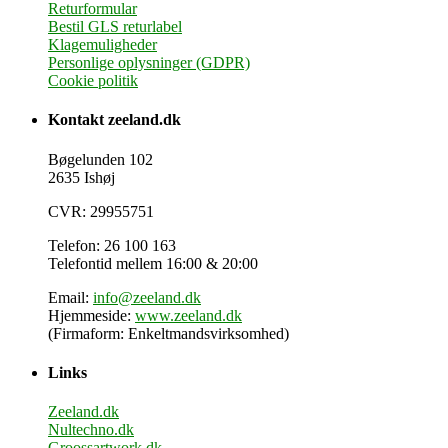
Returformular
Bestil GLS returlabel
Klagemuligheder
Personlige oplysninger (GDPR)
Cookie politik
Kontakt zeeland.dk
Bøgelunden 102
2635 Ishøj
CVR: 29955751
Telefon: 26 100 163
Telefontid mellem 16:00 & 20:00
Email:
info@zeeland.dk
Hjemmeside:
www.zeeland.dk
(Firmaform: Enkeltmandsvirksomhed)
Links
Zeeland.dk
Nultechno.dk
Groossartwork.dk