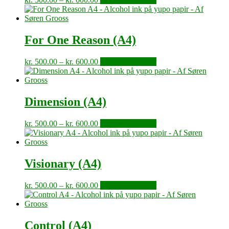
kr. 500.00
vare
til
har
kr. 600.00
flere
varianter.
For One Reason (A4)
Mulighederne
kan
Prisinterval:
Dette
kr.
500.00
–
kr.
600.00
Vælg muligheder
vælges
kr. 500.00
vare
på
til
har
varesiden
kr. 600.00
flere
varianter.
Dimension (A4)
Mulighederne
kan
Prisinterval:
Dette
kr.
500.00
–
kr.
600.00
Vælg muligheder
vælges
kr. 500.00
vare
på
til
har
varesiden
kr. 600.00
flere
varianter.
Visionary (A4)
Mulighederne
kan
Prisinterval:
Dette
kr.
500.00
–
kr.
600.00
Vælg muligheder
vælges
kr. 500.00
vare
på
til
har
varesiden
kr. 600.00
flere
varianter.
Control (A4)