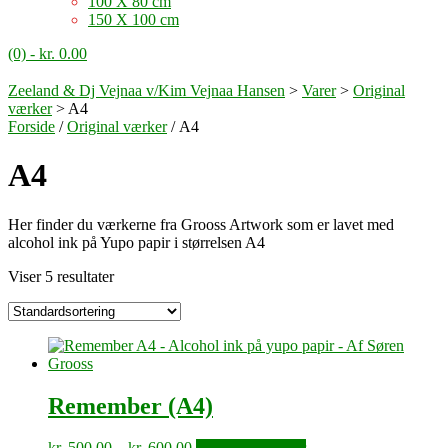
100 X 80 cm
150 X 100 cm
(0)
- kr. 0.00
Zeeland & Dj Vejnaa v/Kim Vejnaa Hansen
>
Varer
>
Original
værker
>
A4
Forside
/
Original værker
/ A4
A4
Her finder du værkerne fra Grooss Artwork som er lavet med
alcohol ink på Yupo papir i størrelsen A4
Viser 5 resultater
Remember (A4)
Prisinterval:
Dette
kr.
500.00
–
kr.
600.00
Vælg muligheder