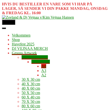
HVIS DU BESTILLER EN VARE SOM VI HAR PÅ
LAGER, SÅ SENDER VI DIN PAKKE MANDAG, ONSDAG
& FREDAG KL. 16:00
MENU
Velkommen
Shop
Havefest 2025
DJ VEJNAA MERCH
Grooss Artwork
Originale værker
Alcohol ink
A4
A3
A2
30 X 30 cm
40 X 30 cm
40 X 60 cm
50 X 50 cm
60 X 40 cm
70 X 50 cm
80 X 60 cm