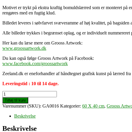
Motivet er trykt på ekstra kraftig bomuldslærred som er monteret på e
rengøres med en fugtig klud.
Billedet leveres i sølvfarvet svæveramme af høj kvalitet, på bagsid
Alle billeder trykkes i begrænset oplag, og er individuelt nummereret
Her kan du læse mere om Grooss Artwork:
www.groossartwork.dk
Du kan også følge Grooss Artwork på Facebook:
www.facebook.com/groossartwork
Zeeland.dk er eneforhandler af håndtegnet grafisk kunst på lærred fr
Leveringstid : 10 til 14 dage.
Reflection
(60
Tilføj til kurv
X
Varenummer (SKU):
GA0016
Kategorier:
60 X 40 cm
,
Grooss Artw
40
cm)
Beskrivelse
antal
Beskrivelse