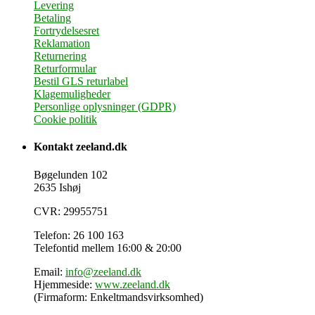
Levering
Betaling
Fortrydelsesret
Reklamation
Returnering
Returformular
Bestil GLS returlabel
Klagemuligheder
Personlige oplysninger (GDPR)
Cookie politik
Kontakt zeeland.dk
Bøgelunden 102
2635 Ishøj
CVR: 29955751
Telefon: 26 100 163
Telefontid mellem 16:00 & 20:00
Email:
info@zeeland.dk
Hjemmeside:
www.zeeland.dk
(Firmaform: Enkeltmandsvirksomhed)