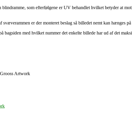
n blindramme, som efterfølgene er UV behandlet hvilket betyder at motiv
en af svæverammen er der monteret beslag så billedet nemt kan hænges 
 på bagsiden med hvilket nummer det enkelte billede har ud af det maksi
a Grooss Artwork
ork