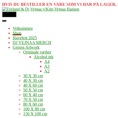
HVIS DU BESTILLER EN VARE SOM VI HAR PÅ LAGER, 
MENU
Velkommen
Shop
Havefest 2025
DJ VEJNAA MERCH
Grooss Artwork
Originale værker
Alcohol ink
A4
A3
A2
30 X 30 cm
40 X 30 cm
40 X 60 cm
50 X 50 cm
60 X 40 cm
70 X 50 cm
80 X 60 cm
100 X 80 cm
150 X 100 cm