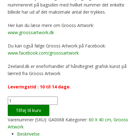
nummereret på bagsiden med hvilket nummer det enkelte
billede har ud af det maksimale antal der trykkes.
Her kan du læse mere om Grooss Artwork:
www.groossartwork.dk
Du kan også følge Grooss Artwork på Facebook:
www.facebook.com/groossartwork
Zeeland.dk er eneforhandler af håndtegnet grafisk kunst på
lærred fra Grooss Artwork
Leveringstid : 10 til 14 dage.
Hot
and
Tilføj til kurv
cold
Varenummer (SKU):
GA0068
Kategorier:
60 X 40 cm
,
Grooss
(60
Artwork
X
Beskrivelse
40