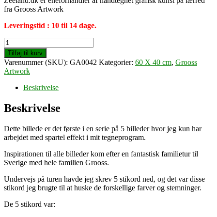
Zeeland.dk er eneforhandler af håndtegnet grafisk kunst på lærred
fra Grooss Artwork
Leveringstid : 10 til 14 dage.
Watching
the
Tilføj til kurv
sunset
Varenummer (SKU):
GA0042
Kategorier:
60 X 40 cm
,
Grooss
(60
Artwork
X
40
Beskrivelse
cm)
antal
Beskrivelse
Dette billede er det første i en serie på 5 billeder hvor jeg kun har
arbejdet med spartel effekt i mit tegneprogram.
Inspirationen til alle billeder kom efter en fantastisk familietur til
Sverige med hele familien Grooss.
Undervejs på turen havde jeg skrev 5 stikord ned, og det var disse
stikord jeg brugte til at huske de forskellige farver og stemninger.
De 5 stikord var: