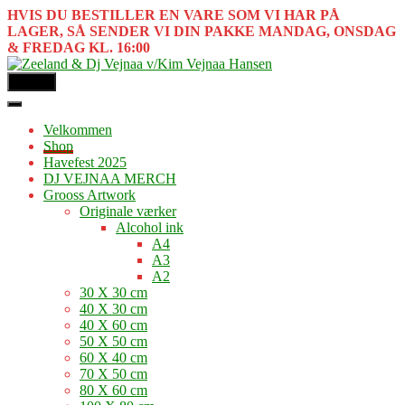
HVIS DU BESTILLER EN VARE SOM VI HAR PÅ
LAGER, SÅ SENDER VI DIN PAKKE MANDAG, ONSDAG
& FREDAG KL. 16:00
MENU
Velkommen
Shop
Havefest 2025
DJ VEJNAA MERCH
Grooss Artwork
Originale værker
Alcohol ink
A4
A3
A2
30 X 30 cm
40 X 30 cm
40 X 60 cm
50 X 50 cm
60 X 40 cm
70 X 50 cm
80 X 60 cm