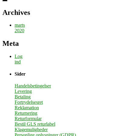
Archives
marts
2020
Meta
Log
ind
Sider
Handelsbetingelser
Levering
Betaling
Fortrydelsesret
Reklamation
Returnering
Returformular
Bestil GLS returlabel
Klagemuligheder
Personlige oplysninger (GDPR)