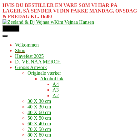
HVIS DU BESTILLER EN VARE SOM VI HAR PÅ
LAGER, SÅ SENDER VI DIN PAKKE MANDAG, ONSDAG
& FREDAG KL. 16:00
MENU
Velkommen
Shop
Havefest 2025
DJ VEJNAA MERCH
Grooss Artwork
Originale værker
Alcohol ink
A4
A3
A2
30 X 30 cm
40 X 30 cm
40 X 60 cm
50 X 50 cm
60 X 40 cm
70 X 50 cm
80 X 60 cm