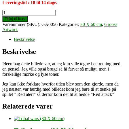
Leveringstid : 10 til 14 dage.
Red
attack
Tilføj til kurv
(80
Varenummer (SKU):
GA0056
Kategorier:
80 X 60 cm
,
Grooss
X
Artwork
60
cm)
Beskrivelse
antal
Beskrivelse
Ideen bag dette billede var, at jeg kun ville tegne i en retning med
en pensel. Jeg ville også bruge så få farver så muligt, men i
forskellige mørke og lyse toner.
Jeg kan ikke forklare hvorfor titlen blev som den gjorde, men da
jeg næsten var færdig med billedet kom jeg bare til at tænke på
spillet ” Red alert” så derfor kom det til at hedde ”Red attack”
Relaterede varer