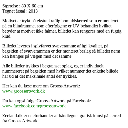
Størrelse : 80 X 60 cm
Tegnet årstal : 2013
Motivet er trykt på ekstra kraftig bomuldslærred som er monteret
på en blindramme, som efterfølgene er UV behandlet hvilket
betyder at motivet ikke falmer, billedet kan rengøres med en fugtig
klud.
Billedet leveres i sølvfarvet svæveramme af høj kvalitet, på
bagsiden af svæverammen er der monteret beslag så billedet nemt
kan hænges på vægen med det samme.
Alle billeder trykkes i begrænset oplag, og er individuelt
nummereret på bagsiden med hvilket nummer det enkelte billede
har ud af det maksimale antal der trykkes.
Her kan du læse mere om Grooss Artwork:
www.groossartwork.dk
Du kan også følge Grooss Artwork på Facebook:
www.facebook.com/groossartwork
Zeeland.dk er eneforhandler af håndtegnet grafisk kunst på lærred
fra Grooss Artwork