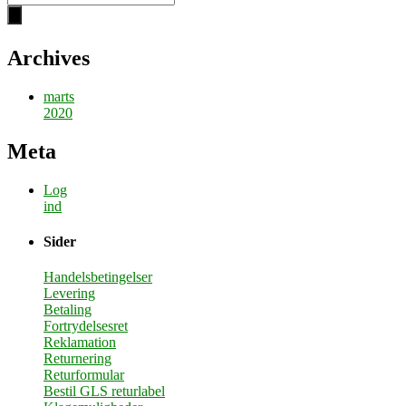
Archives
marts
2020
Meta
Log
ind
Sider
Handelsbetingelser
Levering
Betaling
Fortrydelsesret
Reklamation
Returnering
Returformular
Bestil GLS returlabel