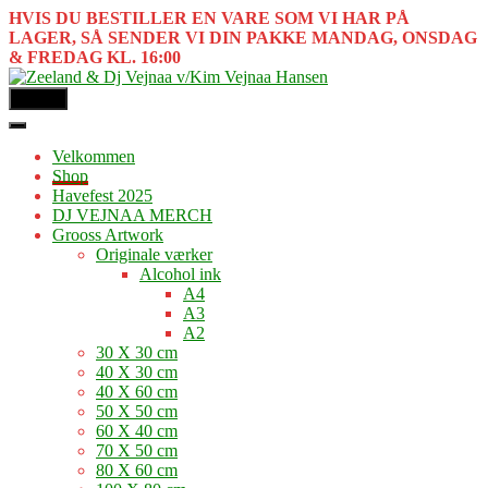
HVIS DU BESTILLER EN VARE SOM VI HAR PÅ
LAGER, SÅ SENDER VI DIN PAKKE MANDAG, ONSDAG
& FREDAG KL. 16:00
MENU
Velkommen
Shop
Havefest 2025
DJ VEJNAA MERCH
Grooss Artwork
Originale værker
Alcohol ink
A4
A3
A2
30 X 30 cm
40 X 30 cm
40 X 60 cm
50 X 50 cm
60 X 40 cm
70 X 50 cm
80 X 60 cm