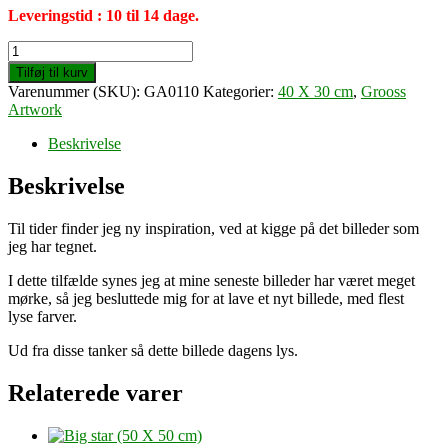
Leveringstid : 10 til 14 dage.
New
beginnings
Tilføj til kurv
(40
Varenummer (SKU):
GA0110
Kategorier:
40 X 30 cm
,
Grooss
X
Artwork
30
cm)
Beskrivelse
antal
Beskrivelse
Til tider finder jeg ny inspiration, ved at kigge på det billeder som
jeg har tegnet.
I dette tilfælde synes jeg at mine seneste billeder har været meget
mørke, så jeg besluttede mig for at lave et nyt billede, med flest
lyse farver.
Ud fra disse tanker så dette billede dagens lys.
Relaterede varer