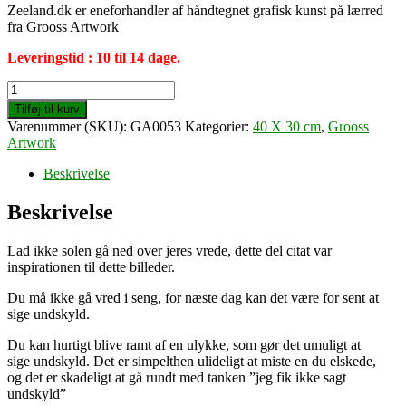
Zeeland.dk er eneforhandler af håndtegnet grafisk kunst på lærred
fra Grooss Artwork
Leveringstid : 10 til 14 dage.
I
didn't
Tilføj til kurv
say
Varenummer (SKU):
GA0053
Kategorier:
40 X 30 cm
,
Grooss
i'm
Artwork
sorry,
and
Beskrivelse
now
i
Beskrivelse
can't
(40
Lad ikke solen gå ned over jeres vrede, dette del citat var
X
inspirationen til dette billeder.
30
cm)
Du må ikke gå vred i seng, for næste dag kan det være for sent at
antal
sige undskyld.
Du kan hurtigt blive ramt af en ulykke, som gør det umuligt at
sige undskyld. Det er simpelthen ulideligt at miste en du elskede,
og det er skadeligt at gå rundt med tanken ”jeg fik ikke sagt
undskyld”