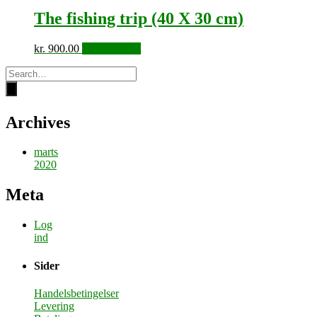
The fishing trip (40 X 30 cm)
kr.
900.00
Tilføj til kurv
Archives
marts
2020
Meta
Log
ind
Sider
Handelsbetingelser
Levering