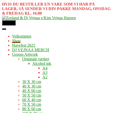
HVIS DU BESTILLER EN VARE SOM VI HAR PÅ
LAGER, SÅ SENDER VI DIN PAKKE MANDAG, ONSDAG
& FREDAG KL. 16:00
MENU
Velkommen
Shop
Havefest 2025
DJ VEJNAA MERCH
Grooss Artwork
Originale værker
Alcohol ink
A4
A3
A2
30 X 30 cm
40 X 30 cm
40 X 60 cm
50 X 50 cm
60 X 40 cm
70 X 50 cm
80 X 60 cm