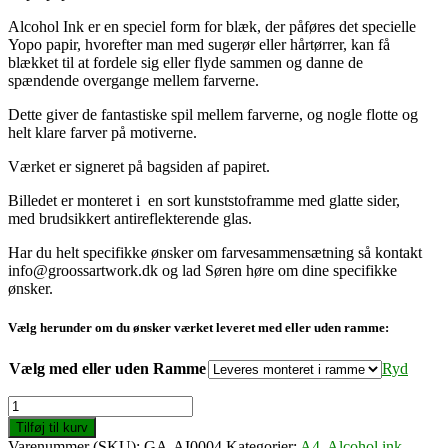
Alcohol Ink er en speciel form for blæk, der påføres det specielle
Yopo papir, hvorefter man med sugerør eller hårtørrer, kan få
blækket til at fordele sig eller flyde sammen og danne de
spændende overgange mellem farverne.
Dette giver de fantastiske spil mellem farverne, og nogle flotte og
helt klare farver på motiverne.
Værket er signeret på bagsiden af papiret.
Billedet er monteret i en sort kunststoframme med glatte sider,
med brudsikkert antireflekterende glas.
Har du helt specifikke ønsker om farvesammensætning så kontakt
info@groossartwork.dk og lad Søren høre om dine specifikke
ønsker.
Vælg herunder om du ønsker værket leveret med eller uden ramme:
Vælg med eller uden Ramme
Ryd
Dimension
(A4)
Tilføj til kurv
antal
Varenummer (SKU):
GA-AI0004
Kategorier:
A4
,
Alcohol ink
,