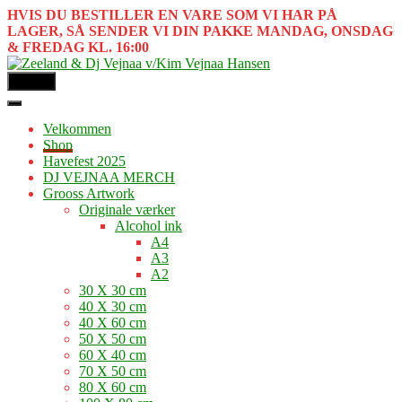
HVIS DU BESTILLER EN VARE SOM VI HAR PÅ
LAGER, SÅ SENDER VI DIN PAKKE MANDAG, ONSDAG
& FREDAG KL. 16:00
MENU
Velkommen
Shop
Havefest 2025
DJ VEJNAA MERCH
Grooss Artwork
Originale værker
Alcohol ink
A4
A3
A2
30 X 30 cm
40 X 30 cm
40 X 60 cm
50 X 50 cm
60 X 40 cm
70 X 50 cm
80 X 60 cm