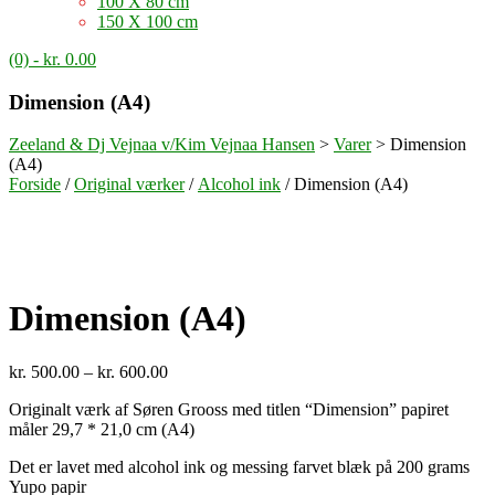
100 X 80 cm
150 X 100 cm
(0)
- kr. 0.00
Dimension (A4)
Zeeland & Dj Vejnaa v/Kim Vejnaa Hansen
>
Varer
>
Dimension
(A4)
Forside
/
Original værker
/
Alcohol ink
/ Dimension (A4)
Dimension (A4)
Prisinterval:
kr.
500.00
–
kr.
600.00
kr. 500.00
Originalt værk af Søren Grooss med titlen “Dimension” papiret
til
måler 29,7 * 21,0 cm (A4)
kr. 600.00
Det er lavet med alcohol ink og messing farvet blæk på 200 grams
Yupo papir