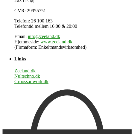
2635 Ishøj
CVR: 29955751
Telefon: 26 100 163
Telefontid mellem 16:00 & 20:00
Email:
info@zeeland.dk
Hjemmeside:
www.zeeland.dk
(Firmaform: Enkeltmandsvirksomhed)
Links
Zeeland.dk
Nultechno.dk
Groossartwork.dk