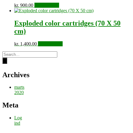
kr.
900.00
Tilføj til kurv
Exploded color cartridges (70 X 50
cm)
kr.
1,400.00
Tilføj til kurv
Archives
marts
2020
Meta
Log
ind