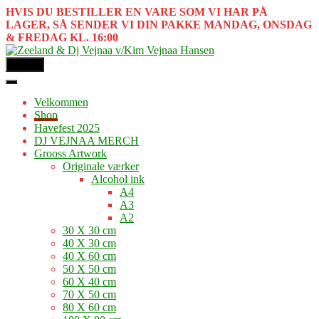
HVIS DU BESTILLER EN VARE SOM VI HAR PÅ
LAGER, SÅ SENDER VI DIN PAKKE MANDAG, ONSDAG
& FREDAG KL. 16:00
MENU
Velkommen
Shop
Havefest 2025
DJ VEJNAA MERCH
Grooss Artwork
Originale værker
Alcohol ink
A4
A3
A2
30 X 30 cm
40 X 30 cm
40 X 60 cm
50 X 50 cm
60 X 40 cm
70 X 50 cm
80 X 60 cm