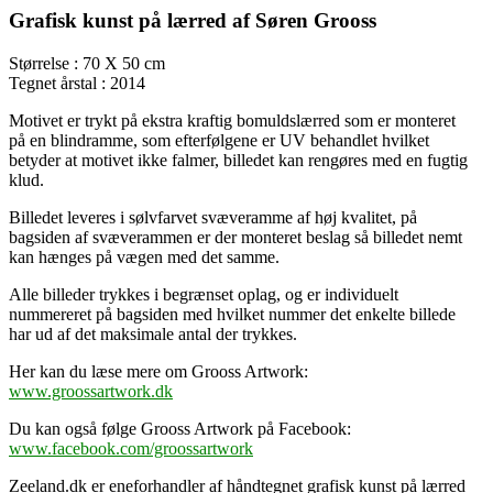
Grafisk kunst på lærred af Søren Grooss
Størrelse : 70 X 50 cm
Tegnet årstal : 2014
Motivet er trykt på ekstra kraftig bomuldslærred som er monteret
på en blindramme, som efterfølgene er UV behandlet hvilket
betyder at motivet ikke falmer, billedet kan rengøres med en fugtig
klud.
Billedet leveres i sølvfarvet svæveramme af høj kvalitet, på
bagsiden af svæverammen er der monteret beslag så billedet nemt
kan hænges på vægen med det samme.
Alle billeder trykkes i begrænset oplag, og er individuelt
nummereret på bagsiden med hvilket nummer det enkelte billede
har ud af det maksimale antal der trykkes.
Her kan du læse mere om Grooss Artwork:
www.groossartwork.dk
Du kan også følge Grooss Artwork på Facebook:
www.facebook.com/groossartwork
Zeeland.dk er eneforhandler af håndtegnet grafisk kunst på lærred