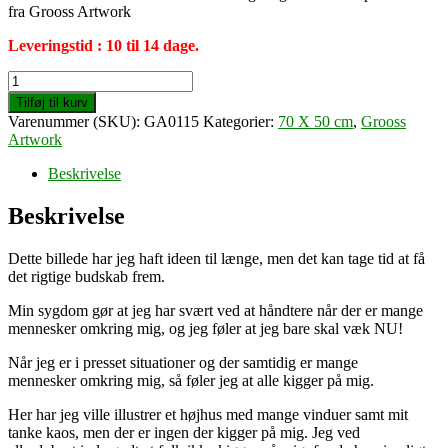
fra Grooss Artwork
Leveringstid : 10 til 14 dage.
What
are
Tilføj til kurv
people
Varenummer (SKU):
GA0115
Kategorier:
70 X 50 cm
,
Grooss
looking
Artwork
at
?
Beskrivelse
(70
X
Beskrivelse
50
cm)
Dette billede har jeg haft ideen til længe, men det kan tage tid at få
antal
det rigtige budskab frem.
Min sygdom gør at jeg har svært ved at håndtere når der er mange
mennesker omkring mig, og jeg føler at jeg bare skal væk NU!
Når jeg er i presset situationer og der samtidig er mange
mennesker omkring mig, så føler jeg at alle kigger på mig.
Her har jeg ville illustrer et højhus med mange vinduer samt mit
tanke kaos, men der er ingen der kigger på mig. Jeg ved