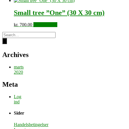
Small tree ”One” (30 X 30 cm)
kr.
700.00
Tilføj til kurv
Archives
marts
2020
Meta
Log
ind
Sider
Handelsbetingelser