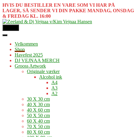
HVIS DU BESTILLER EN VARE SOM VI HAR PÅ
LAGER, SÅ SENDER VI DIN PAKKE MANDAG, ONSDAG
& FREDAG KL. 16:00
MENU
Velkommen
Shop
Havefest 2025
DJ VEJNAA MERCH
Grooss Artwork
Originale værker
Alcohol ink
A4
A3
A2
30 X 30 cm
40 X 30 cm
40 X 60 cm
50 X 50 cm
60 X 40 cm
70 X 50 cm
80 X 60 cm