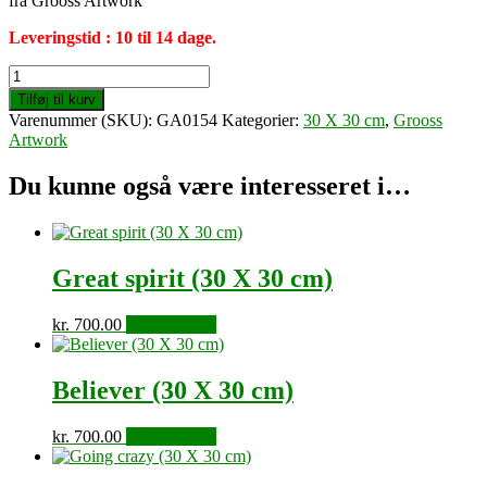
fra Grooss Artwork
Leveringstid : 10 til 14 dage.
Summer
madness
Tilføj til kurv
(30
Varenummer (SKU):
GA0154
Kategorier:
30 X 30 cm
,
Grooss
X
Artwork
30
cm)
Du kunne også være interesseret i…
antal
Great spirit (30 X 30 cm)
kr.
700.00
Tilføj til kurv
Believer (30 X 30 cm)
kr.
700.00
Tilføj til kurv