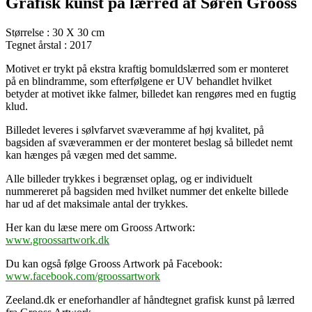
Grafisk kunst på lærred af Søren Grooss
Størrelse : 30 X 30 cm
Tegnet årstal : 2017
Motivet er trykt på ekstra kraftig bomuldslærred som er monteret
på en blindramme, som efterfølgene er UV behandlet hvilket
betyder at motivet ikke falmer, billedet kan rengøres med en fugtig
klud.
Billedet leveres i sølvfarvet svæveramme af høj kvalitet, på
bagsiden af svæverammen er der monteret beslag så billedet nemt
kan hænges på vægen med det samme.
Alle billeder trykkes i begrænset oplag, og er individuelt
nummereret på bagsiden med hvilket nummer det enkelte billede
har ud af det maksimale antal der trykkes.
Her kan du læse mere om Grooss Artwork:
www.groossartwork.dk
Du kan også følge Grooss Artwork på Facebook:
www.facebook.com/groossartwork
Zeeland.dk er eneforhandler af håndtegnet grafisk kunst på lærred