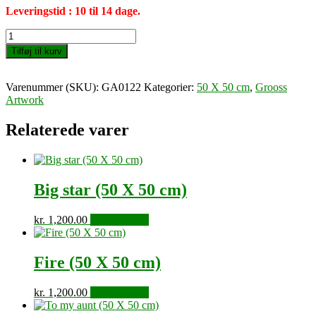
Leveringstid : 10 til 14 dage.
How
do
Tilføj til kurv
i
know
(50
Varenummer (SKU):
GA0122
Kategorier:
50 X 50 cm
,
Grooss
X
Artwork
50
cm)
Relaterede varer
antal
Big star (50 X 50 cm)
kr.
1,200.00
Tilføj til kurv
Fire (50 X 50 cm)
kr.
1,200.00
Tilføj til kurv