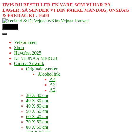
HVIS DU BESTILLER EN VARE SOM VI HAR PÅ
LAGER, SÅ SENDER VI DIN PAKKE MANDAG, ONSDAG
& FREDAG KL. 16:00
MENU
Velkommen
Shop
Havefest 2025
DJ VEJNAA MERCH
Grooss Artwork
Originale værker
Alcohol ink
A4
A3
A2
30 X 30 cm
40 X 30 cm
40 X 60 cm
50 X 50 cm
60 X 40 cm
70 X 50 cm
80 X 60 cm