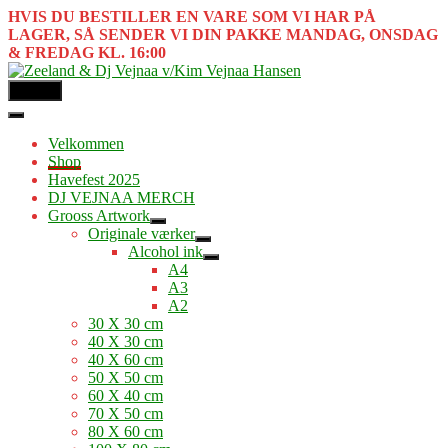
HVIS DU BESTILLER EN VARE SOM VI HAR PÅ
LAGER, SÅ SENDER VI DIN PAKKE MANDAG, ONSDAG
& FREDAG KL. 16:00
MENU
Velkommen
Shop
Havefest 2025
DJ VEJNAA MERCH
Grooss Artwork
Originale værker
Alcohol ink
A4
A3
A2
30 X 30 cm
40 X 30 cm
40 X 60 cm
50 X 50 cm
60 X 40 cm
70 X 50 cm
80 X 60 cm