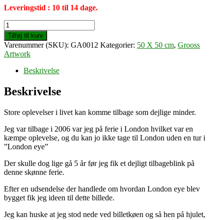
Leveringstid : 10 til 14 dage.
Open
up
Tilføj til kurv
(50
Varenummer (SKU):
GA0012
Kategorier:
50 X 50 cm
,
Grooss
X
Artwork
50
cm)
Beskrivelse
antal
Beskrivelse
Store oplevelser i livet kan komme tilbage som dejlige minder.
Jeg var tilbage i 2006 var jeg på ferie i London hvilket var en
kæmpe oplevelse, og du kan jo ikke tage til London uden en tur i
”London eye”
Der skulle dog lige gå 5 år før jeg fik et dejligt tilbageblink på
denne skønne ferie.
Efter en udsendelse der handlede om hvordan London eye blev
bygget fik jeg ideen til dette billede.
Jeg kan huske at jeg stod nede ved billetkøen og så hen på hjulet,