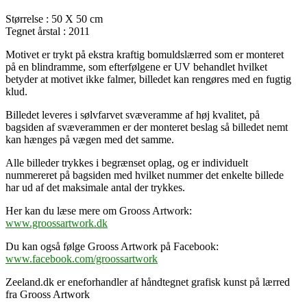
Størrelse : 50 X 50 cm
Tegnet årstal : 2011
Motivet er trykt på ekstra kraftig bomuldslærred som er monteret
på en blindramme, som efterfølgene er UV behandlet hvilket
betyder at motivet ikke falmer, billedet kan rengøres med en fugtig
klud.
Billedet leveres i sølvfarvet svæveramme af høj kvalitet, på
bagsiden af svæverammen er der monteret beslag så billedet nemt
kan hænges på vægen med det samme.
Alle billeder trykkes i begrænset oplag, og er individuelt
nummereret på bagsiden med hvilket nummer det enkelte billede
har ud af det maksimale antal der trykkes.
Her kan du læse mere om Grooss Artwork:
www.groossartwork.dk
Du kan også følge Grooss Artwork på Facebook:
www.facebook.com/groossartwork
Zeeland.dk er eneforhandler af håndtegnet grafisk kunst på lærred
fra Grooss Artwork