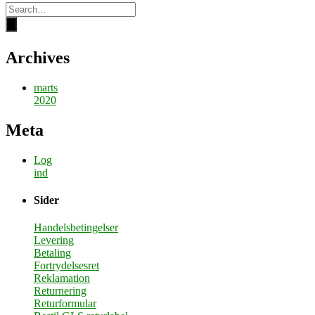
Archives
marts
2020
Meta
Log
ind
Sider
Handelsbetingelser
Levering
Betaling
Fortrydelsesret
Reklamation
Returnering
Returformular