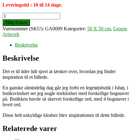
Leveringstid : 10 til 14 dage.
Letters
(50
Tilføj til kurv
X
Varenummer (SKU):
GA0009
Kategorier:
50 X 50 cm
,
Grooss
50
Artwork
cm)
antal
Beskrivelse
Beskrivelse
Det er til tider lidt sjovt at tænker over, hvordan jeg finder
inspiration til et billede.
En ganske almindelig dag går jeg forbi en legetøjsbutik i Ishøj, i
butiksvinduet ser jeg nogle træklodser med forskellige bogstaver
på. Butikken havde så skrevet forskellige ord, med 4 bogstaver i
hvert ord.
Disse helt uskyldige klodser blev inspirationen til dette billede.
Relaterede varer