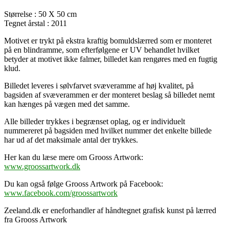
Størrelse : 50 X 50 cm
Tegnet årstal : 2011
Motivet er trykt på ekstra kraftig bomuldslærred som er monteret
på en blindramme, som efterfølgene er UV behandlet hvilket
betyder at motivet ikke falmer, billedet kan rengøres med en fugtig
klud.
Billedet leveres i sølvfarvet svæveramme af høj kvalitet, på
bagsiden af svæverammen er der monteret beslag så billedet nemt
kan hænges på vægen med det samme.
Alle billeder trykkes i begrænset oplag, og er individuelt
nummereret på bagsiden med hvilket nummer det enkelte billede
har ud af det maksimale antal der trykkes.
Her kan du læse mere om Grooss Artwork:
www.groossartwork.dk
Du kan også følge Grooss Artwork på Facebook:
www.facebook.com/groossartwork
Zeeland.dk er eneforhandler af håndtegnet grafisk kunst på lærred
fra Grooss Artwork