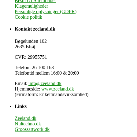
Bestil GLS returlabel
Klagemuligheder
Personlige oplysninger (GDPR)
Cookie politik
Kontakt zeeland.dk
Bøgelunden 102
2635 Ishøj
CVR: 29955751
Telefon: 26 100 163
Telefontid mellem 16:00 & 20:00
Email:
info@zeeland.dk
Hjemmeside:
www.zeeland.dk
(Firmaform: Enkeltmandsvirksomhed)
Links
Zeeland.dk
Nultechno.dk
Groossartwork.dk