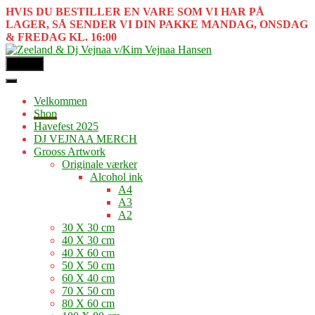
HVIS DU BESTILLER EN VARE SOM VI HAR PÅ
LAGER, SÅ SENDER VI DIN PAKKE MANDAG, ONSDAG
& FREDAG KL. 16:00
MENU
Velkommen
Shop
Havefest 2025
DJ VEJNAA MERCH
Grooss Artwork
Originale værker
Alcohol ink
A4
A3
A2
30 X 30 cm
40 X 30 cm
40 X 60 cm
50 X 50 cm
60 X 40 cm
70 X 50 cm
80 X 60 cm