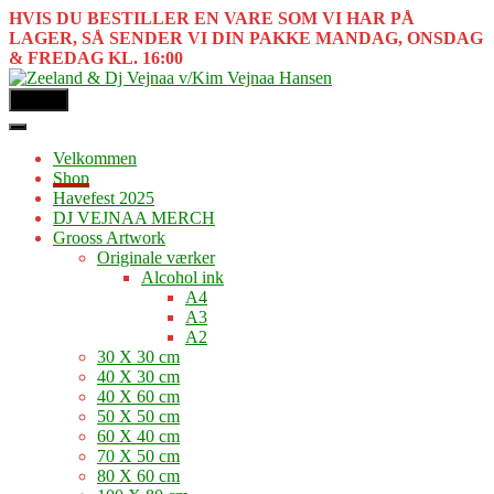
HVIS DU BESTILLER EN VARE SOM VI HAR PÅ
LAGER, SÅ SENDER VI DIN PAKKE MANDAG, ONSDAG
& FREDAG KL. 16:00
MENU
Velkommen
Shop
Havefest 2025
DJ VEJNAA MERCH
Grooss Artwork
Originale værker
Alcohol ink
A4
A3
A2
30 X 30 cm
40 X 30 cm
40 X 60 cm
50 X 50 cm
60 X 40 cm
70 X 50 cm
80 X 60 cm