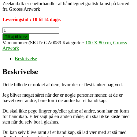
Zeeland.dk er eneforhandler af håndtegnet grafisk kunst på lærred
fra Grooss Artwork
Leveringstid : 10 til 14 dage.
Do
not
Tilføj til kurv
judge,
Varenummer (SKU):
GA0089
Kategorier:
100 X 80 cm
,
Grooss
you
Artwork
could
be
Beskrivelse
next
(100
Beskrivelse
X
80
Dette billede er nok et af dem, hvor der er flest tanker bag ved.
cm)
antal
Jeg bliver meget såret når der er nogle personer mener, at de er
hævet over andre, bare fordi de andre har et handikap.
Du skal ikke pege fingrer og/eller grine af andre, som har en form
for handikap. Eller sagt på en anden måde, du skal ikke kaste med
sten når du selv bor i glashus.
Du kan selv blive ramt af et handikap, så lad vær med at stå med